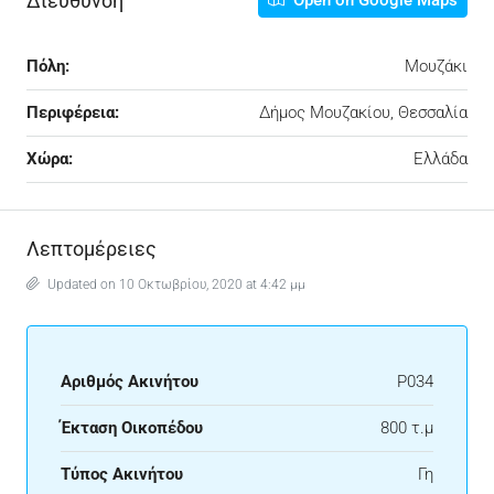
Διεύθυνση
Open on Google Maps
Πόλη:
Μουζάκι
Περιφέρεια:
Δήμος Μουζακίου, Θεσσαλία
Χώρα:
Ελλάδα
Λεπτομέρειες
Updated on 10 Οκτωβρίου, 2020 at 4:42 μμ
Αριθμός Ακινήτου
P034
Έκταση Οικοπέδου
800 τ.μ
Τύπος Ακινήτου
Γη