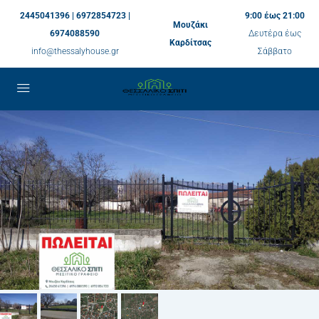
2445041396 | 6972854723 |
9:00 έως 21:00
Μουζάκι
6974088590
Δευτέρα έως
Καρδίτσας
info@thessalyhouse.gr
Σάββατο