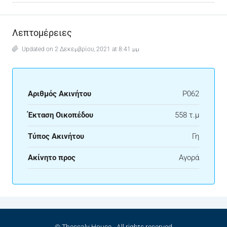
Λεπτομέρειες
Updated on 2 Δεκεμβρίου, 2021 at 8:41 μμ
Αριθμός Ακινήτου
P062
Έκταση Οικοπέδου
558 τ.μ
Τύπος Ακινήτου
Γη
Ακίνητο προς
Αγορά
© Thessaly House - All rights reserved