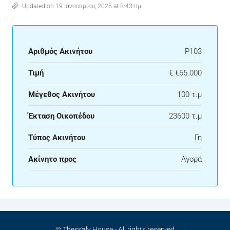
Updated on 19 Ιανουαρίου, 2025 at 8:43 πμ
Αριθμός Ακινήτου
P103
Τιμή
€
€65.000
Μέγεθος Ακινήτου
100 τ.μ
Έκταση Οικοπέδου
23600 τ.μ
Τύπος Ακινήτου
Γη
Ακίνητο προς
Αγορά
© Thessaly House - All rights reserved