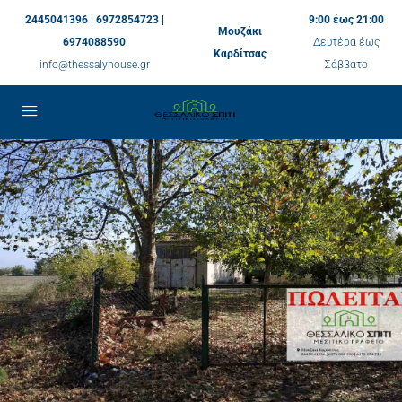
2445041396 | 6972854723 |
9:00 έως 21:00
Μουζάκι
6974088590
Δευτέρα έως
Καρδίτσας
info@thessalyhouse.gr
Σάββατο