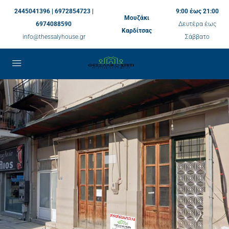
2445041396 | 6972854723 |
9:00 έως 21:00
Μουζάκι
6974088590
Δευτέρα έως
Καρδίτσας
info@thessalyhouse.gr
Σάββατο