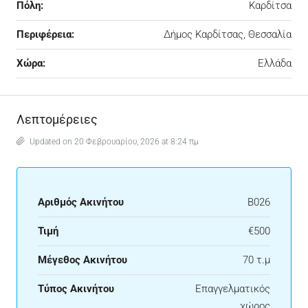
Πόλη:
Καρδίτσα
Περιφέρεια:
Δήμος Καρδίτσας, Θεσσαλία
Χώρα:
Ελλάδα
Λεπτομέρειες
Updated on 20 Φεβρουαρίου, 2026 at 8:24 πμ
Αριθμός Ακινήτου
Β026
Τιμή
€500
Μέγεθος Ακινήτου
70 τ.μ
Τύπος Ακινήτου
Επαγγελματικός
χώρος