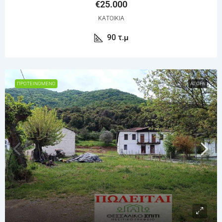
€25.000
ΚΑΤΟΙΚΊΑ
90
τ.μ
ΠΡΟΤΕΙΝΌΜΕΝΟ
ΑΓΟΡΆ