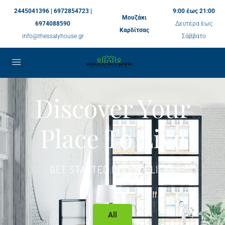
2445041396 | 6972854723 |
9:00 έως 21:00
Μουζάκι
6974088590
Δευτέρα έως
Καρδίτσας
info@thessalyhouse.gr
Σάββατο
Discover Your
Place To Live
GET STARTED IN FEW CLICKS
All