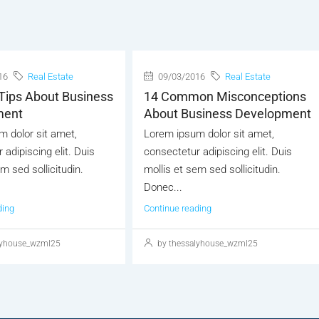
16
Real Estate
09/03/2016
Real Estate
Tips About Business
14 Common Misconceptions
ment
About Business Development
 dolor sit amet,
Lorem ipsum dolor sit amet,
 adipiscing elit. Duis
consectetur adipiscing elit. Duis
m sed sollicitudin.
mollis et sem sed sollicitudin.
Donec...
ding
Continue reading
lyhouse_wzml25
by thessalyhouse_wzml25