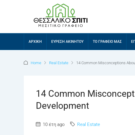
ΑΡΧΙΚΉ
ΕΎΡΕΣΗ ΑΚΙΝΉΤΟΥ
ΤΟ ΓΡΑΦΕΊΟ ΜΑΣ
Ε
Home
Real Estate
14 Common Misconceptions Abou
14 Common Misconcepti
Development
10 έτη ago
Real Estate