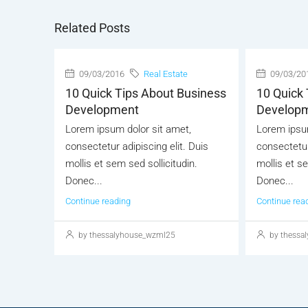
Related Posts
09/03/2016
Real Estate
09/03/20
10 Quick Tips About Business
10 Quick 
Development
Develop
Lorem ipsum dolor sit amet,
Lorem ipsum
consectetur adipiscing elit. Duis
consectetur
mollis et sem sed sollicitudin.
mollis et se
Donec...
Donec...
Continue reading
Continue rea
by thessalyhouse_wzml25
by thessa