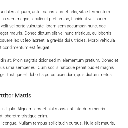
 sodales aliquam, ante mauris laoreet felis, vitae fermentum
amus sem magna, iaculis ut pretium ac, tincidunt vel ipsum.
lit vel porta vulputate, lorem sem accumsan nunc, nec
 eget mauris. Donec dictum elit vel nunc tristique, eu lobortis
suere leo ut leo laoreet, a gravida dui ultricies. Morbi vehicula
, at condimentum est feugiat.
tudin at. Proin sagittis dolor sed mi elementum pretium. Donec et
ncus urna semper eu. Cum sociis natoque penatibus et magnis
ger tristique elit lobortis purus bibendum, quis dictum metus
ttitor Mattis
 in ligula. Aliquam laoreet nisl massa, at interdum mauris
 at, pharetra tristique enim.
rci congue. Nullam tempus sollicitudin cursus. Nulla elit mauris,