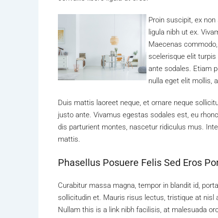
Proin suscipit, ex non
ligula nibh ut ex. Viv
Maecenas commodo, ve
scelerisque elit turpis
ante sodales. Etiam po
nulla eget elit mollis
Duis mattis laoreet neque, et ornare neque sollici
justo ante. Vivamus egestas sodales est, eu rho
dis parturient montes, nascetur ridiculus mus. Inte
mattis.
Phasellus Posuere Felis Sed Eros Por
Curabitur massa magna, tempor in blandit id, porta
sollicitudin et. Mauris risus lectus, tristique at nisl
Nullam this is a link nibh facilisis, at malesuada o