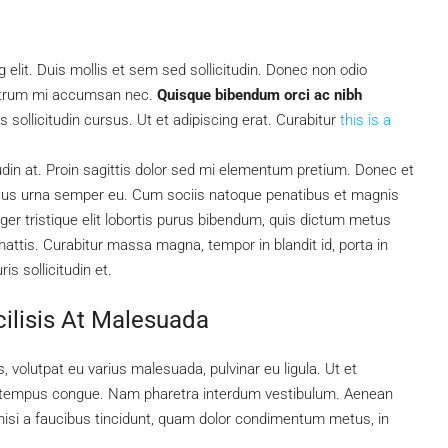
elit. Duis mollis et sem sed sollicitudin. Donec non odio
 rutrum mi accumsan nec.
Quisque bibendum orci ac nibh
sollicitudin cursus. Ut et adipiscing erat. Curabitur
this is a
tudin at. Proin sagittis dolor sed mi elementum pretium. Donec et
ncus urna semper eu. Cum sociis natoque penatibus et magnis
ger tristique elit lobortis purus bibendum, quis dictum metus
mattis. Curabitur massa magna, tempor in blandit id, porta in
is sollicitudin et.
cilisis At Malesuada
, volutpat eu varius malesuada, pulvinar eu ligula. Ut et
bero tempus congue. Nam pharetra interdum vestibulum. Aenean
, nisi a faucibus tincidunt, quam dolor condimentum metus, in