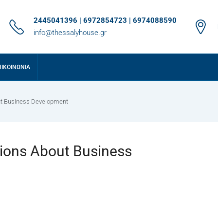
2445041396 | 6972854723 | 6974088590
info@thessalyhouse.gr
ΠΙΚΟΙΝΩΝΊΑ
t Business Development
ons About Business