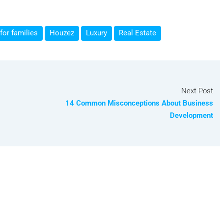
for families
Houzez
Luxury
Real Estate
Next Post
14 Common Misconceptions About Business
Development