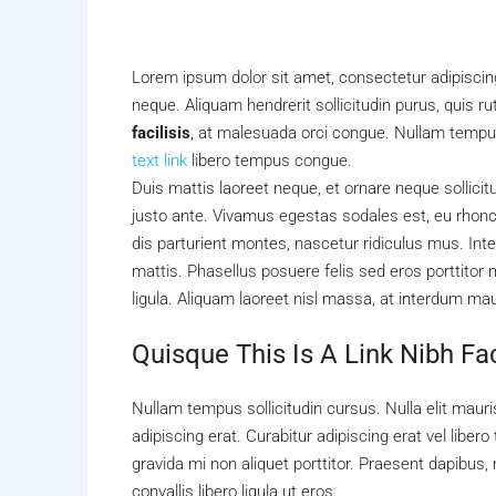
Lorem ipsum dolor sit amet, consectetur adipiscing 
neque. Aliquam hendrerit sollicitudin purus, quis
facilisis
, at malesuada orci congue. Nullam tempus 
text link
libero tempus congue.
Duis mattis laoreet neque, et ornare neque sollici
justo ante. Vivamus egestas sodales est, eu rho
dis parturient montes, nascetur ridiculus mus. Inte
mattis. Phasellus posuere felis sed eros porttitor 
ligula. Aliquam laoreet nisl massa, at interdum maur
Quisque This Is A Link Nibh Fa
Nullam tempus sollicitudin cursus. Nulla elit mauris
adipiscing erat. Curabitur adipiscing erat vel li
gravida mi non aliquet porttitor. Praesent dapibus
convallis libero ligula ut eros.